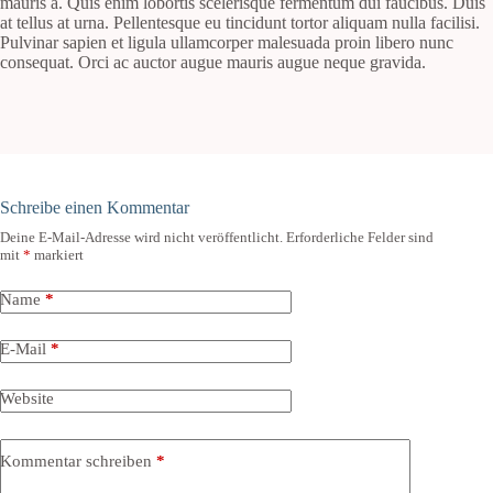
mauris a. Quis enim lobortis scelerisque fermentum dui faucibus. Duis
at tellus at urna. Pellentesque eu tincidunt tortor aliquam nulla facilisi.
Pulvinar sapien et ligula ullamcorper malesuada proin libero nunc
consequat. Orci ac auctor augue mauris augue neque gravida.
Schreibe einen Kommentar
Deine E-Mail-Adresse wird nicht veröffentlicht.
Erforderliche Felder sind
mit
*
markiert
Name
*
E-Mail
*
Website
Kommentar schreiben
*