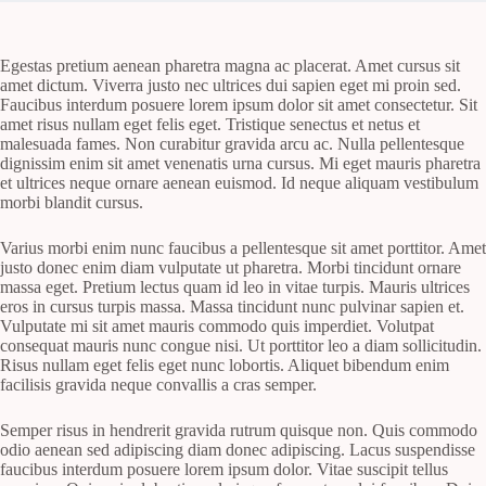
Egestas pretium aenean pharetra magna ac placerat. Amet cursus sit
amet dictum. Viverra justo nec ultrices dui sapien eget mi proin sed.
Faucibus interdum posuere lorem ipsum dolor sit amet consectetur. Sit
amet risus nullam eget felis eget. Tristique senectus et netus et
malesuada fames. Non curabitur gravida arcu ac. Nulla pellentesque
dignissim enim sit amet venenatis urna cursus. Mi eget mauris pharetra
et ultrices neque ornare aenean euismod. Id neque aliquam vestibulum
morbi blandit cursus.
Varius morbi enim nunc faucibus a pellentesque sit amet porttitor. Amet
justo donec enim diam vulputate ut pharetra. Morbi tincidunt ornare
massa eget. Pretium lectus quam id leo in vitae turpis. Mauris ultrices
eros in cursus turpis massa. Massa tincidunt nunc pulvinar sapien et.
Vulputate mi sit amet mauris commodo quis imperdiet. Volutpat
consequat mauris nunc congue nisi. Ut porttitor leo a diam sollicitudin.
Risus nullam eget felis eget nunc lobortis. Aliquet bibendum enim
facilisis gravida neque convallis a cras semper.
Semper risus in hendrerit gravida rutrum quisque non. Quis commodo
odio aenean sed adipiscing diam donec adipiscing. Lacus suspendisse
faucibus interdum posuere lorem ipsum dolor. Vitae suscipit tellus