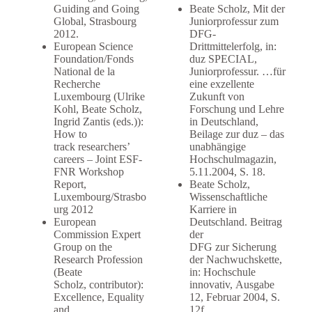
Guiding and Going
Beate Scholz, Mit der
Global, Strasbourg
Juniorprofessur zum
2012.
DFG-
European Science
Drittmittelerfolg, in:
Foundation/Fonds
duz SPECIAL,
National de la
Juniorprofessur. …für
Recherche
eine exzellente
Luxembourg (Ulrike
Zukunft von
Kohl, Beate Scholz,
Forschung und Lehre
Ingrid Zantis (eds.)):
in Deutschland,
How to
Beilage zur duz – das
track researchers’
unabhängige
careers – Joint ESF-
Hochschulmagazin,
FNR Workshop
5.11.2004, S. 18.
Report,
Beate Scholz,
Luxembourg/Strasbo
Wissenschaftliche
urg 2012
Karriere in
European
Deutschland. Beitrag
Commission Expert
der
Group on the
DFG zur Sicherung
Research Profession
der Nachwuchskette,
(Beate
in: Hochschule
Scholz, contributor):
innovativ, Ausgabe
Excellence, Equality
12, Februar 2004, S.
and
12f.