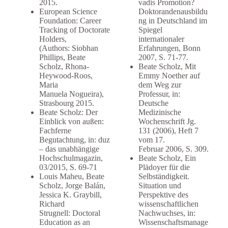
2015.
vadis Promotion?
European Science
Doktorandenausbildu
Foundation: Career
ng in Deutschland im
Tracking of Doctorate
Spiegel
Holders,
internationaler
(Authors: Siobhan
Erfahrungen, Bonn
Phillips, Beate
2007, S. 71-77.
Scholz, Rhona-
Beate Scholz, Mit
Heywood-Roos,
Emmy Noether auf
Maria
dem Weg zur
Manuela Nogueira),
Professur, in:
Strasbourg 2015.
Deutsche
Beate Scholz: Der
Medizinische
Einblick von außen:
Wochenschrift Jg.
Fachferne
131 (2006), Heft 7
Begutachtung, in: duz
vom 17.
– das unabhängige
Februar 2006, S. 309.
Hochschulmagazin,
Beate Scholz, Ein
03/2015, S. 69-71
Plädoyer für die
Louis Maheu, Beate
Selbständigkeit.
Scholz, Jorge Balán,
Situation und
Jessica K. Graybill,
Perspektive des
Richard
wissenschaftlichen
Strugnell: Doctoral
Nachwuchses, in:
Education as an
Wissenschaftsmanage