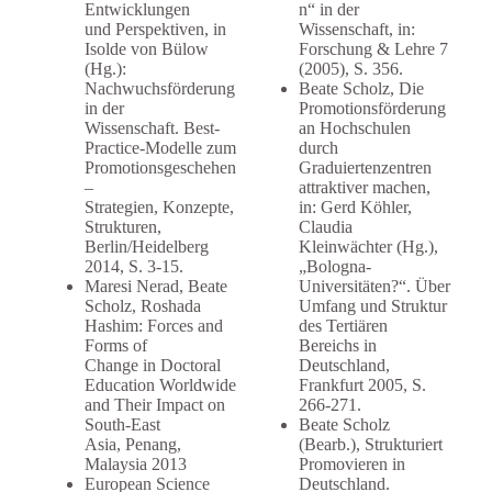
Entwicklungen
n“ in der
und Perspektiven, in
Wissenschaft, in:
Isolde von Bülow
Forschung & Lehre 7
(Hg.):
(2005), S. 356.
Nachwuchsförderung
Beate Scholz, Die
in der
Promotionsförderung
Wissenschaft. Best-
an Hochschulen
Practice-Modelle zum
durch
Promotionsgeschehen
Graduiertenzentren
–
attraktiver machen,
Strategien, Konzepte,
in: Gerd Köhler,
Strukturen,
Claudia
Berlin/Heidelberg
Kleinwächter (Hg.),
2014, S. 3-15.
„Bologna-
Maresi Nerad, Beate
Universitäten?“. Über
Scholz, Roshada
Umfang und Struktur
Hashim: Forces and
des Tertiären
Forms of
Bereichs in
Change in Doctoral
Deutschland,
Education Worldwide
Frankfurt 2005, S.
and Their Impact on
266-271.
South-East
Beate Scholz
Asia, Penang,
(Bearb.), Strukturiert
Malaysia 2013
Promovieren in
European Science
Deutschland.