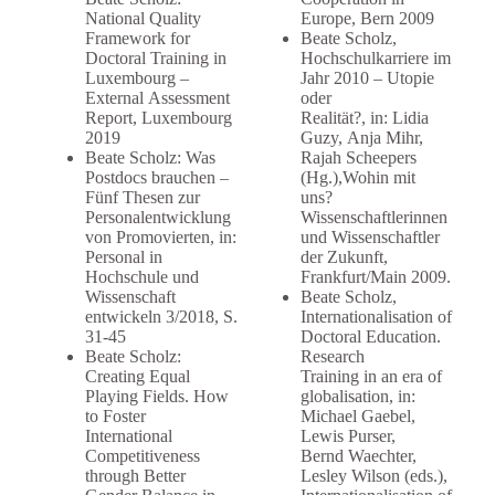
National Quality
Europe, Bern 2009
Framework for
Beate Scholz,
Doctoral Training in
Hochschulkarriere im
Luxembourg –
Jahr 2010 – Utopie
External Assessment
oder
Report, Luxembourg
Realität?, in: Lidia
2019
Guzy, Anja Mihr,
Beate Scholz: Was
Rajah Scheepers
Postdocs brauchen –
(Hg.),Wohin mit
Fünf Thesen zur
uns?
Personalentwicklung
Wissenschaftlerinnen
von Promovierten, in:
und Wissenschaftler
Personal in
der Zukunft,
Hochschule und
Frankfurt/Main 2009.
Wissenschaft
Beate Scholz,
entwickeln 3/2018, S.
Internationalisation of
31-45
Doctoral Education.
Beate Scholz:
Research
Creating Equal
Training in an era of
Playing Fields. How
globalisation, in:
to Foster
Michael Gaebel,
International
Lewis Purser,
Competitiveness
Bernd Waechter,
through Better
Lesley Wilson (eds.),