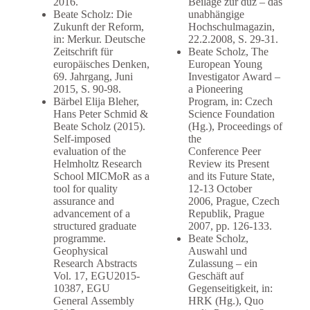
2016.
Beilage zur duz – das
Beate Scholz: Die
unabhängige
Zukunft der Reform,
Hochschulmagazin,
in: Merkur. Deutsche
22.2.2008, S. 29-31.
Zeitschrift für
Beate Scholz, The
europäisches Denken,
European Young
69. Jahrgang, Juni
Investigator Award –
2015, S. 90-98.
a Pioneering
Bärbel Elija Bleher,
Program, in: Czech
Hans Peter Schmid &
Science Foundation
Beate Scholz (2015).
(Hg.), Proceedings of
Self-imposed
the
evaluation of the
Conference Peer
Helmholtz Research
Review its Present
School MICMoR as a
and its Future State,
tool for quality
12-13 October
assurance and
2006, Prague, Czech
advancement of a
Republik, Prague
structured graduate
2007, pp. 126-133.
programme.
Beate Scholz,
Geophysical
Auswahl und
Research Abstracts
Zulassung – ein
Vol. 17, EGU2015-
Geschäft auf
10387, EGU
Gegenseitigkeit, in:
General Assembly
HRK (Hg.), Quo