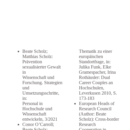
Veröffentlichungen.
Beate Scholz;
Thematik zu einer
Matthias Scholz:
europäischen
Prävention
Standortfrage, in:
sexualisierter Gewalt
Julika Funk, Elke
in
Gramespacher, Irina
Wissenschaft und
Rothäusler: Dual
Forschung. Strategien
Career Couples an
und
Hochschulen,
Umsetzungsschritte,
Leverkusen 2010, S.
in:
173-183
Personal in
European Heads of
Hochschule und
Research Council
Wissenschaft
(Author: Beate
entwickeln, 3/2021
Scholz): Cross-border
Conor O’Carroll;
Research
Beate Scholz:
Cooperation in