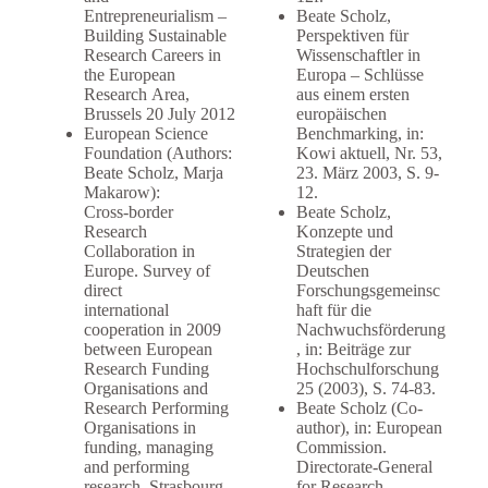
Entrepreneurialism –
Beate Scholz,
Building Sustainable
Perspektiven für
Research Careers in
Wissenschaftler in
the European
Europa – Schlüsse
Research Area,
aus einem ersten
Brussels 20 July 2012
europäischen
European Science
Benchmarking, in:
Foundation (Authors:
Kowi aktuell, Nr. 53,
Beate Scholz, Marja
23. März 2003, S. 9-
Makarow):
12.
Cross-border
Beate Scholz,
Research
Konzepte und
Collaboration in
Strategien der
Europe. Survey of
Deutschen
direct
Forschungsgemeinsc
international
haft für die
cooperation in 2009
Nachwuchsförderung
between European
, in: Beiträge zur
Research Funding
Hochschulforschung
Organisations and
25 (2003), S. 74-83.
Research Performing
Beate Scholz (Co-
Organisations in
author), in: European
funding, managing
Commission.
and performing
Directorate-General
research, Strasbourg
for Research,