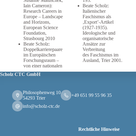
Susanne Matuschek,
193.
Iain Cameron):
Beate Scholz:
Research Careers in
Italienischer
Europe – Landscape
Faschismus als
and Horizons,
‚Export’-Artikel
European Science
(1927-1935).
Foundation,
Ideologische und
Strasbourg 2010
organisatorische
Beate Scholz:
Ansätze zur
Doppelkarrierepaare
Verbreitung
im Europäischen
des Faschismus im
Forschungsraum –
Ausland, Trier 2001.
von einer nationalen
Scholz CTC GmbH
Philosophenweg 10
+49 651 99 55 96 35
54293 Trier
info@scholz-ctc.de
Rechtliche Hinweise