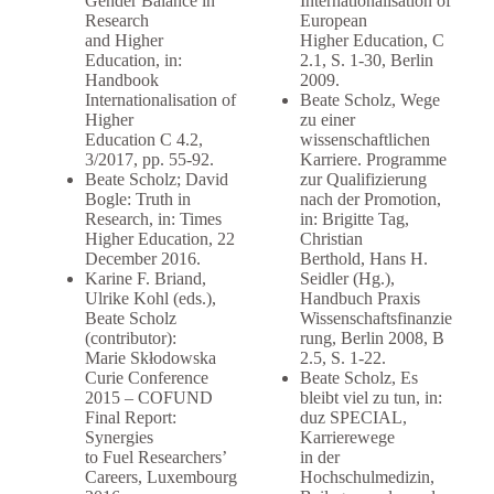
Gender Balance in
Internationalisation of
Research
European
and Higher
Higher Education, C
Education, in:
2.1, S. 1-30, Berlin
Handbook
2009.
Internationalisation of
Beate Scholz, Wege
Higher
zu einer
Education C 4.2,
wissenschaftlichen
3/2017, pp. 55-92.
Karriere. Programme
Beate Scholz; David
zur Qualifizierung
Bogle: Truth in
nach der Promotion,
Research, in: Times
in: Brigitte Tag,
Higher Education, 22
Christian
December 2016.
Berthold, Hans H.
Karine F. Briand,
Seidler (Hg.),
Ulrike Kohl (eds.),
Handbuch Praxis
Beate Scholz
Wissenschaftsfinanzie
(contributor):
rung, Berlin 2008, B
Marie Skłodowska
2.5, S. 1-22.
Curie Conference
Beate Scholz, Es
2015 – COFUND
bleibt viel zu tun, in:
Final Report:
duz SPECIAL,
Synergies
Karrierewege
to Fuel Researchers’
in der
Careers, Luxembourg
Hochschulmedizin,