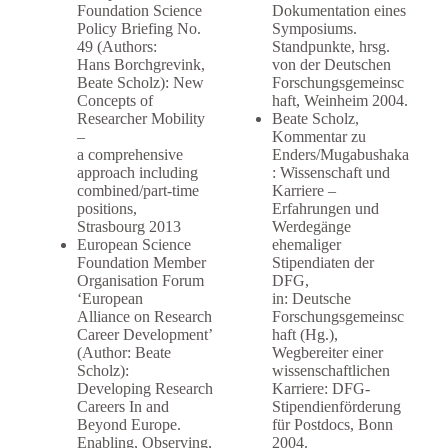
Foundation Science
Dokumentation eines
Policy Briefing No.
Symposiums.
49 (Authors:
Standpunkte, hrsg.
Hans Borchgrevink,
von der Deutschen
Beate Scholz): New
Forschungsgemeinsc
Concepts of
haft, Weinheim 2004.
Researcher Mobility
Beate Scholz,
–
Kommentar zu
a comprehensive
Enders/Mugabushaka
approach including
: Wissenschaft und
combined/part-time
Karriere –
positions,
Erfahrungen und
Strasbourg 2013
Werdegänge
European Science
ehemaliger
Foundation Member
Stipendiaten der
Organisation Forum
DFG,
‘European
in: Deutsche
Alliance on Research
Forschungsgemeinsc
Career Development’
haft (Hg.),
(Author: Beate
Wegbereiter einer
Scholz):
wissenschaftlichen
Developing Research
Karriere: DFG-
Careers In and
Stipendienförderung
Beyond Europe.
für Postdocs, Bonn
Enabling, Observing,
2004.