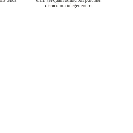
lis tellus
diam vel quam utfaucibus pulvinar
elementum integer enim.