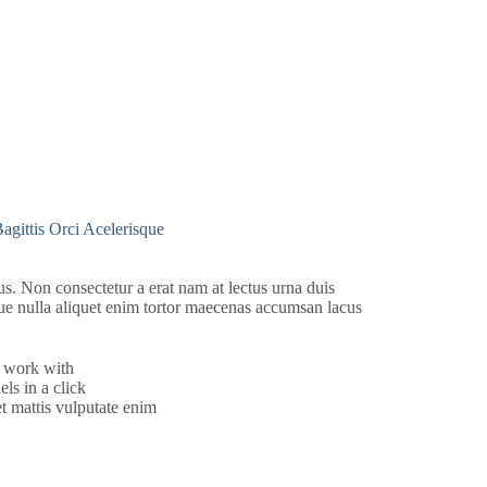
Bagittis Orci Acelerisque
cus. Non consectetur a erat nam at lectus urna duis
tique nulla aliquet enim tortor maecenas accumsan lacus
 work with
ls in a click
t mattis vulputate enim