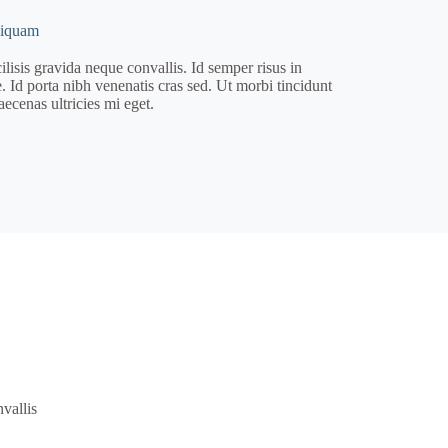
liquam
isis gravida neque convallis. Id semper risus in
. Id porta nibh venenatis cras sed. Ut morbi tincidunt
ecenas ultricies mi eget.
vallis