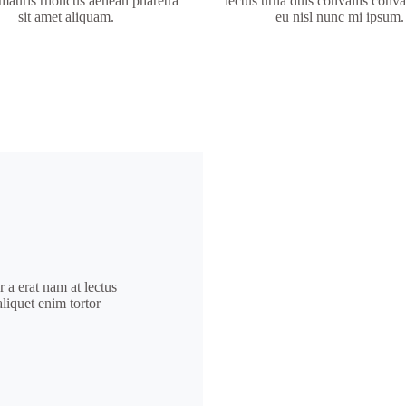
mauris rhoncus aenean pharetra
lectus urna duis convallis conval
sit amet aliquam.
eu nisl nunc mi ipsum.
r a erat nam at lectus
aliquet enim tortor